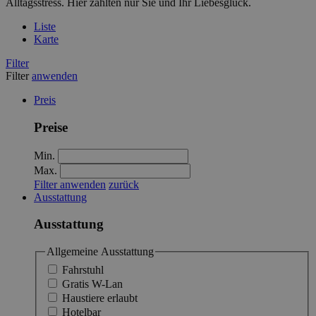
Alltagsstress. Hier zählten nur Sie und Ihr Liebesglück.
Liste
Karte
Filter
Filter
anwenden
Preis
Preise
Min.
Max.
Filter anwenden
zurück
Ausstattung
Ausstattung
Allgemeine Ausstattung
Fahrstuhl
Gratis W-Lan
Haustiere erlaubt
Hotelbar