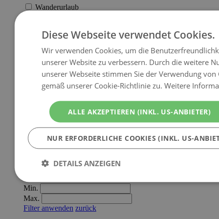
Wanderurlaub
Wellnessurlaub
Winterurlaub
Diese Webseite verwendet Cookies.
Zeit zu Zweit
Filter anwenden
zurück
Wir verwenden Cookies, um die Benutzerfreundlichk
Lage
unserer Website zu verbessern. Durch die weitere N
Lagen
unserer Webseite stimmen Sie der Verwendung von 
gemäß unserer Cookie-Richtlinie zu.
Weitere Informa
Am Berg
Direkt an der Piste
ALLE AKZEPTIEREN (INKL. US-ANBIETER)
Im Skigebiet
In Pistennähe
Panoramalage
NUR ERFORDERLICHE COOKIES (INKL. US-ANBIE
Filter anwenden
zurück
Betriebsgröße
DETAILS ANZEIGEN
Anzahl der Zimmer
Min.
Max.
Filter anwenden
zurück