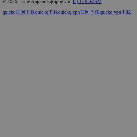
© 2026 - Eine Angebotsgruppe von
IQ TOURISM
quickq官网下载
quickq下载
quickq vpn官网下载
quickq vpn下载