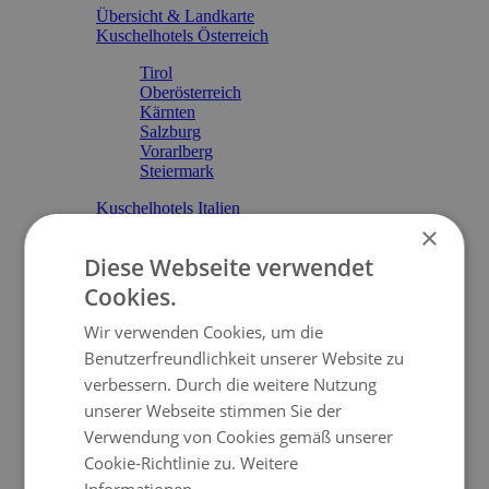
Übersicht & Landkarte
Kuschelhotels Österreich
Tirol
Oberösterreich
Kärnten
Salzburg
Vorarlberg
Steiermark
Kuschelhotels Italien
Kuschelhotels Deutschland
×
Kuschelhotels Schweiz
Diese Webseite verwendet
Meine Merkliste
Cookies.
Kuschelurlaub
Wir verwenden Cookies, um die
Kuscheln & Wellness
Benutzerfreundlichkeit unserer Website zu
Kuscheln & Sport
Kuscheln & Shopping
verbessern. Durch die weitere Nutzung
Kuscheln & Skiurlaub
unserer Webseite stimmen Sie der
Kuscheln & Kulinarik
Verwendung von Cookies gemäß unserer
Kuscheln am See
Kuscheln im Schloss
Cookie-Richtlinie zu.
Weitere
Informationen