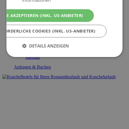
Angebote
Last Minute
ALLE AKZEPTIEREN (INKL. US-ANBIETER)
Gewinnspiel
Service
RFORDERLICHE COOKIES (INKL. US-ANBIETER)
Marketing & Redaktion
Mitgliedschaft
DETAILS ANZEIGEN
Datenschutz
Impressum
Sitemap
Anfragen & Buchen