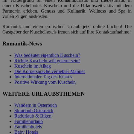
im Vordergrund für einen Romantikurlaub und Liebesurlaub in
einem Kuschelhotel. Kuscheln und die Urlaubszeit aktiv mit dem
Partner/in erleben, Genuss und Kulinarik, Wellness und Spa in
vollen Zügen auskosten.
Romantik und einen erotischen Urlaub jetzt online buchen! Die
Gastgeber der Kuschelhotels freuen sich auf Ihre Kontaktaufnahme!
Romantik-News
Was bedeutet eigentlich Kuscheln?
Richtig Kuscheln will gelernt sein!
Kuscheln im Alltag
Die Körpersprache verliebter Männer
Internationaler Tag des Kusses
Positive Wirkung vom Kuscheln
WEITERE
URLAUBSTHEMEN
Wandern in Österreich
Skiurlaub Österreich
Radurlaub & Biken
Familienurlaub
Familienhotels
Baby Hotels