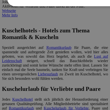
Johann im Pongau im Salzburger Land. Urlaub im Wellness- und
Aktivhotel für Verliebte und Paare direkt an der Piste.
Webseite
Mehr Info
Kuschelhotels - Hotels zum Thema
Romantik & Kuscheln
Speziell ausgerichtet auf
Romantikurlaub
für Paare, die eine
spannende und aufregende Zeit genießen wollen, wird hier alles
geboten, was sowohl das Herz begehrt, als auch die
Lust auf
Leidenschaft
steigert, schnell das Bauchkribbeln wieder
zurückbringt und somit keine Wünsche mehr offen lässt. Lassen Sie
einfach mal die Seele baumeln, tanken Sie Kraft und verbringen Sie
einen unvergesslichen
Liebesurlaub
zu Zweit im Kuschelhotel, wo
Sie sich besonders wohl fühlen werden.
Kuschelurlaub für Verliebte und Paare
Jedes
Kuschelhotel
stellt sich jährlich der Herausforderung einer
genauen Qualitätsprüfung. Alle Mitgliedsbetriebe sind spezialisiert
auf
Romantikurlaub
und
Kuschelurlaub für Verliebte
, Paare und