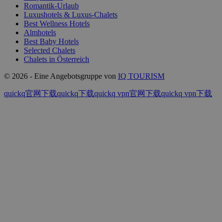
Romantik-Urlaub
Luxushotels & Luxus-Chalets
Best Wellness Hotels
Almhotels
Best Baby Hotels
Selected Chalets
Chalets in Österreich
© 2026 - Eine Angebotsgruppe von
IQ TOURISM
quickq官网下载
quickq下载
quickq vpn官网下载
quickq vpn下载