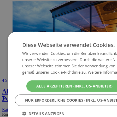
Diese Webseite verwendet Cookies.
Wir verwenden Cookies, um die Benutzerfreundlichk
unserer Website zu verbessern. Durch die weitere N
unserer Webseite stimmen Sie der Verwendung von 
gemäß unserer Cookie-Richtlinie zu.
Weitere Informa
4 Sterne Hotel
ALLE AKZEPTIEREN (INKL. US-ANBIETER)
Aktivhotel Alpendorf
5600 St. Johann im
Pongau • Österreich
NUR ERFORDERLICHE COOKIES (INKL. US-ANBIE
Kategorie
€€
DETAILS ANZEIGEN
Romantik in den Bergen im Kuschelhotel Alpendorf in Sankt