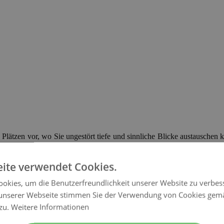
Plätzen vor, wo Sie ungestört tiefe und sinnliche Blicke austauschen 
ebe wieder zum Erblühen bringt.
ite verwendet Cookies.
er Land
okies, um die Benutzerfreundlichkeit unserer Website zu verbes
paziergangs oder einer genüsslichen Radtour die schönsten Urlaubsr
unserer Webseite stimmen Sie der Verwendung von Cookies gem
st finden Sie diese Landschaftsvielfalt! Ob ein Kuschelurlaub am Se
inen Liebesurlaub.
 zu.
Weitere Informationen