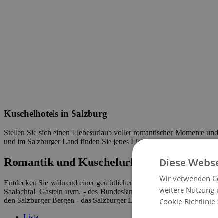
Kuschelhotels in Salzburg
Stellen Sie sich einen Liebesurlaub voller romantischer Momente und 
und im Salzburger Land finden Sie jenes Liebesrefugium, das Ihre Li
Diese Webse
Romantik und Kuschelurlaub im Salzburg
Wir verwenden Co
Entdecken Sie während einer gemütlichen Wanderung, romantischen S
weitere Nutzung 
Saalachtal, Gastein uvm. - des Bundesland Salzburgs. Nirgendwo son
den Salzburger Bergen - das Salzburger Land ist wie geschaffen für e
Cookie-Richtlinie
Liste