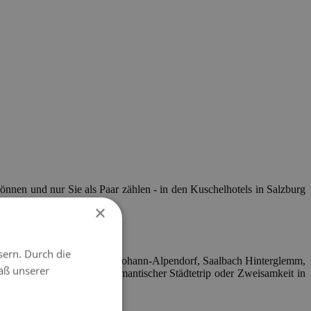
können und nur Sie als Paar zählen - in den Kuschelhotels in Salzburg
×
sern. Durch die
egionen - Wolfgangsee, St. Johann-Alpendorf, Saalbach Hinterglemm,
äß unserer
e im Salzkammergut, ein romantischer Städtetrip oder Zweisamkeit in