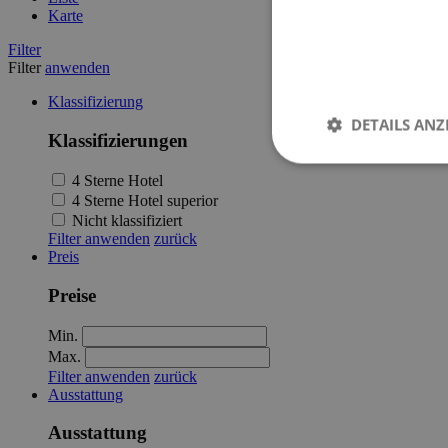
Karte
Filter
Filter
anwenden
Klassifizierung
DETAILS ANZ
Klassifizierungen
4 Sterne Hotel
4 Sterne Hotel superior
Nicht klassifiziert
Filter anwenden
zurück
Preis
Preise
Min.
Max.
Filter anwenden
zurück
Ausstattung
Ausstattung